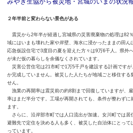
みやぎ生協から被災地・宮城のいまの状況
２年半前と変わらない景色がある
震災から2年半が経過し宮城県の災害廃棄物の処理は82
域にはいまも壊れた家や岸壁、海水に浸かったままの田ん
応急仮設住宅で3度目の夏を迎えた方々は9万6千人。県外へ
が未だ仮の暮らしを余儀なくされています。
災害公営住宅は21市町で1万5千戸を建設する計画ですが、
か完成していません。被災した人たちが地域ごと移住する
せん。
漁業の再開率は震災前の約8割まで回復していますが、雇
率はまだ半分です。工場が再開されても、条件が整わずに
ます。
さらに、沿岸部市町では人口流出が加速。女川町では居
避難先で定住を決める人も多く、被災した自治体にとって
っています。