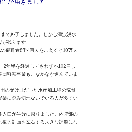
報告が届きました。
％まで終了しました。しかし津波浸水
ぼが残ります。
の避難者8千4百人を加えると10万人
2年半を経過してもわずか102戸し
集団移転事業も、なかなか進んでいま
用の受け皿だった水産加工場の稼働
就業に踏み切れないでいる人が多くい
住人口が半分に減りました。内陸部の
は復興計画を左右する大きな課題にな