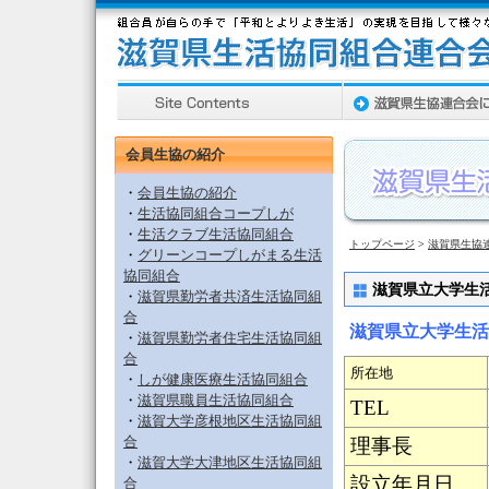
会員生協の紹介
・
会員生協の紹介
・
生活協同組合コープしが
・
生活クラブ生活協同組合
トップページ
>
滋賀県生協
・
グリーンコープしがまる生活
協同組合
滋賀県立大学生
・
滋賀県勤労者共済生活協同組
合
滋賀県立大学生活
・
滋賀県勤労者住宅生活協同組
合
所在地
・
しが健康医療生活協同組合
・
滋賀県職員生活協同組合
TEL
・
滋賀大学彦根地区生活協同組
合
理事長
・
滋賀大学大津地区生活協同組
設立年月日
合