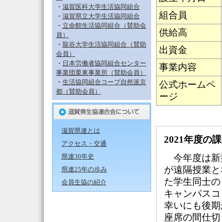
・
滋賀医科大学生活協同組合
組合員
・
滋賀県立大学生活協同組合
・
立命館生活協同組合（賛助会
供給高
員）
・
龍谷大学生活協同組合（賛助
出資金
会員）
・
日本労働者協同組合センター
事業内容
事業団栗東事業所（賛助会員）
・
生活協同組合コープ自然派京
公式ホームペ
都（賛助会員）
ージ
滋賀県連とは
2021年度の
アクセス・交通
県連30年史
今年度は新型
が遠隔授業と
県連25年の歩み
た学生同士の
会員生協の紹介
キャンパスコ
幸いにも後期
座席の間仕切