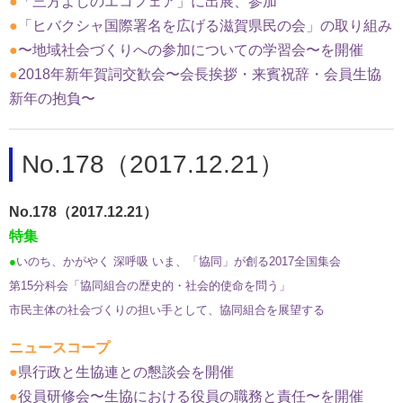
●
「三方よしのエコフェア」に出展、参加
●
「ヒバクシャ国際署名を広げる滋賀県民の会」の取り組み
●
〜地域社会づくりへの参加についての学習会〜を開催
●
2018年新年賀詞交歓会〜会長挨拶・来賓祝辞・会員生協
新年の抱負〜
No.178（2017.12.21）
No.178（2017.12.21）
特集
●
いのち、かがやく 深呼吸 いま、「協同」が創る2017全国集会
第15分科会「協同組合の歴史的・社会的使命を問う」
市民主体の社会づくりの担い手として、協同組合を展望する
ニュースコープ
●
県行政と生協連との懇談会を開催
●
役員研修会〜生協における役員の職務と責任〜を開催